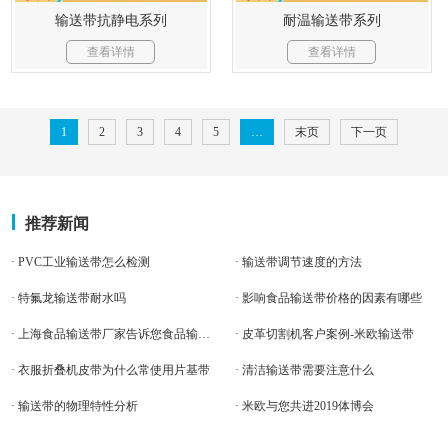
输送带抗静电系列
耐温输送带系列
查看详情
查看详情
1
2
3
4
5
…
末页
下一页
推荐新闻
· PVC工业输送带怎么检测
· 输送带调节速度的方法
· 特氟龙输送带耐水吗
· 影响食品输送带价格的因素有哪些
· 上海食品输送带厂家告诉您食品输送带是由什么材质组成？
· 皮革切割机客户案例-米欧输送带
· 衣服折叠机皮带为什么常使用片基带
· 清洁输送带需要注意什么
· 输送带的物理特性分析
· 米欧与您共进2019体博会