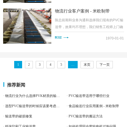
物流行业客户案例 - 米欧制带
陈总前期和业务沟通和选择我们现有的PVC输
送带，效果均不理想，我们销售工程师上门确
认了使用环境和使用要求后确认现有的产品均
1970-01-01
不能达到物流小车的要求，需要定制，于是....
1
2
3
4
5
…
末页
下一页
推荐新闻
· 物流行业为什么选择PVK材质的输送带多？
· PVC输送带适用于哪些行业
· 选型PVC输送带的时候应该要考虑到哪些因素呢？
· 食品输送行业应用案例 - 米欧制带
· 输送带的破损修复
· PVC输送带的搬运方法
· 纸张印刷工业输送带
· 如何处理同步带轮电机过热问题