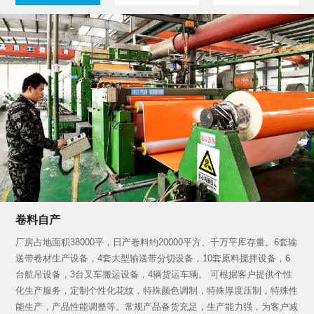
卷料自产
厂房占地面积38000平，日产卷料约20000平方、千万平库存量。6套输
送带卷材生产设备，4套大型输送带分切设备，10套原料搅拌设备，6
台航吊设备，3台叉车搬运设备，4辆货运车辆。 可根据客户提供个性
化生产服务，定制个性化花纹，特殊颜色调制，特殊厚度压制，特殊性
能生产，产品性能调整等。常规产品备货充足，生产能力强，为客户减