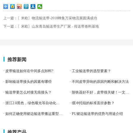
上一篇：〖米欧〗物流输送带-2018蜂集万采物流展圆满成功
下一篇：〖米欧〗山东青岛输送带生产厂家 - 传送带卷料基地
推荐新闻
· 皮带输送如何在中间多点卸料?
· 工业输送带的选型要素？
· 影响输送带接头的因素有哪些
· 不同皮带异响的原因判断和解决方法
· 输送带要怎么对接无痕接头？
· 除铁器好不好，皮带很关键！一文读懂“除铁器皮带”！
· 浙江2.0黑色，绿色哑光等自动化客户案例-米欧输送带
· 缓冲托辊的标准直径参数？
· 如何正确使用裙边输送带搬运重型物？
· PU裙边输送带的优势与用途介绍
推荐产品