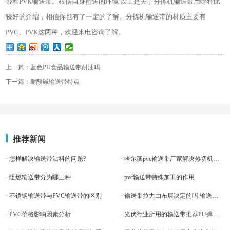
带和
PVK
输送带。根据自身输送的环境 以上是关于分拣机输送带用哪种比
较好的介绍，相信你也有了一定的了解。分拣机输送带的材质主要有
PVC
、
PVK
这两种，欢迎来电咨询了解。
上一篇：蓝色PU食品输送带耐油吗
下一篇：耐酸碱输送带特点
推荐新闻
· 怎样解决输送带沾料的问题?
· 哈尔滨pvc输送带厂家解决热切机输送带堵料
· 阻燃输送带分为哪三种
· pvc输送带特殊加工的作用
· 不锈钢输送带与PVC输送带的区别
· 输送带拉力由布层决定的吗 输送带厂家告诉你。
· PVC价格影响因素分析
· 光伏行业所用的输送带推荐PU弹性带。