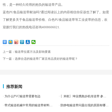
性，是一种经久经用的抱负的输送带产品。
蓝色PU食品输送带耐油吗?通过阅读以上的内容相信你应该也了解了。如需
了解更多关于食品输送带价格、白色PU食品输送带等工业皮带的信息，欢
迎拨打我们的热线电话咨询4008606021.
上一篇：输送带拉紧方法及影响要素
下一篇：选择合适的输送带厂家且有品质好的输送带呢？
推荐新闻
· 为什么PVC输送带需要包边
· 〖米欧〗坤业携跑步机传送带 参展“体博会”
· 带式输送机械中常用的输送带材料有哪些?
· 防静电输送带问题出现的原因有哪些呢？