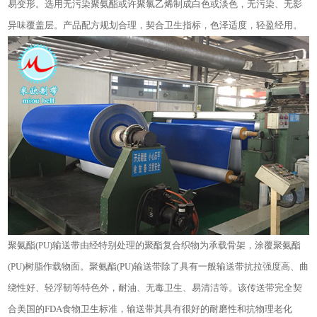
易变形。选用无污染聚氨酯或许聚氯乙烯制成白色或淡色，无污染、无影
异味覆盖层。产品配方规划合理，契合卫生指标，色泽适度，轻盈经用。
聚氨酯(PU)输送带由经特别处理的聚酯复合织物为承载骨架，涂覆聚氨酯
(PU)树脂作载物面。聚氨酯(PU)输送带除了具有一般输送带抗拉强度高、曲
绕性好、轻浮韧等特色外，耐油、无毒卫生、易清洁等。该传送带完全契
合美国的FDA食物卫生标准，输送带其具有很好的耐磨性和抗物理老化