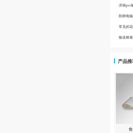
· 济南p
· 防静
· 常见的
· 输送粮
产品推
食