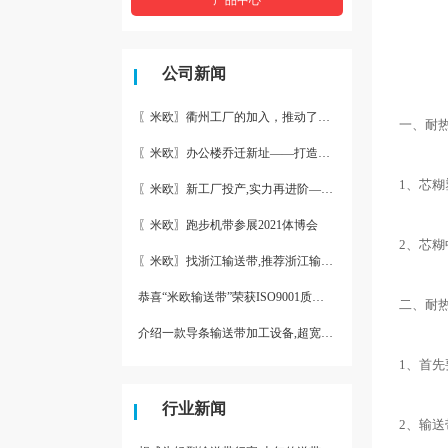
公司新闻
〖米欧〗衢州工厂的加入，推动了产能更节约了成本。
一、耐
〖米欧〗办公楼乔迁新址——打造新起点 再著新篇章
1、芯
〖米欧〗新工厂投产,实力再进阶—米欧带业衢州工厂投产并平稳运
〖米欧〗跑步机带参展2021体博会
2、芯
〖米欧〗找浙江输送带,推荐浙江输送带生产厂家“米欧”
恭喜“米欧输送带”荣获ISO9001质量体系认证
二、耐
介绍一款导条输送带加工设备,超宽输送带利器
1、首
行业新闻
2、输