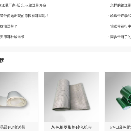
vc输送带厂家-延长pvc输送带寿命
· 怎样的输送
电输送带问题出现的原因有哪些呢？
· 输送带启动
花纹输送带？
· 输送带运行
食要用哪种输送带
· 同步带断了
荐
品级PU输送带
灰色粗菱形格砂光机带
PVC绿色