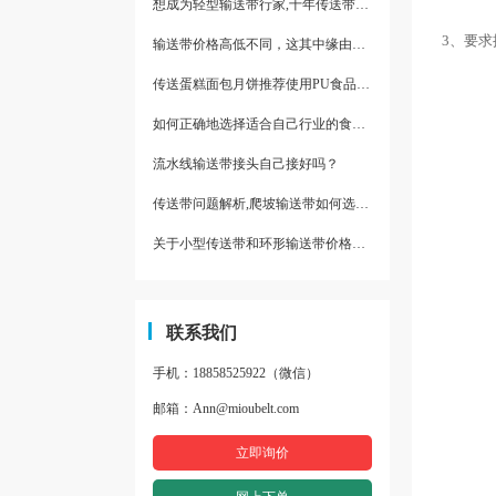
想成为轻型输送带行家,十年传送带师傅教你三招
3、要
输送带价格高低不同，这其中缘由你清楚了吗
传送蛋糕面包月饼推荐使用PU食品级输送带
如何正确地选择适合自己行业的食品输送带
流水线输送带接头自己接好吗？
传送带问题解析,爬坡输送带如何选择,推荐一款防滑输送带
关于小型传送带和环形输送带价格，他们有什么区别点。
联系我们
手机：18858525922（微信）
邮箱：Ann@mioubelt.com
立即询价