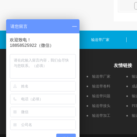
请您留言
欢迎致电！
输送带规格
输送带厂家
18858525922（微信）
产品推荐
友情链接
流水线皮带
● 输送带厂家
● 输
食品输送带
● 输送带卷料
● 成
跑步机皮带
● 输送带问题
● 输
砂光机皮带
● 输送带接头
● P
物流输送带
● 输送带加工
● 输