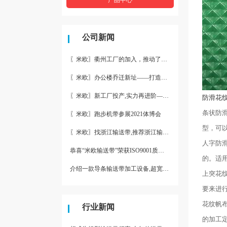
公司新闻
〖米欧〗衢州工厂的加入，推动了产能更节约了成本。
〖米欧〗办公楼乔迁新址——打造新起点 再著新篇章
〖米欧〗新工厂投产,实力再进阶—米欧带业衢州工厂投产并平稳运
防滑花
条状防
〖米欧〗跑步机带参展2021体博会
型，可
〖米欧〗找浙江输送带,推荐浙江输送带生产厂家“米欧”
人字防
恭喜“米欧输送带”荣获ISO9001质量体系认证
的。适
介绍一款导条输送带加工设备,超宽输送带利器
上突花
要来进
花纹帆
行业新闻
的加工