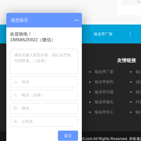
请您留言
欢迎致电！
输送带规格
输送带厂家
18858525922（微信）
产品推荐
友情链接
流水线皮带
● 输送带厂家
● 输
食品输送带
● 输送带卷料
● 成
跑步机皮带
● 输送带问题
● 输
砂光机皮带
● 输送带接头
● P
物流输送带
● 输送带加工
● 输
提交
Copyright © 2026 mioubelt.com All Rights Reserved.