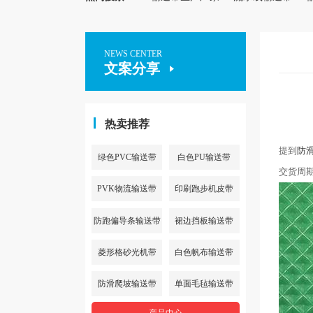
NEWS CENTER
文案分享
热卖推荐
提到
防
绿色PVC输送带
白色PU输送带
交货周
PVK物流输送带
印刷跑步机皮带
防跑偏导条输送带
裙边挡板输送带
菱形格砂光机带
白色帆布输送带
防滑爬坡输送带
单面毛毡输送带
产品中心