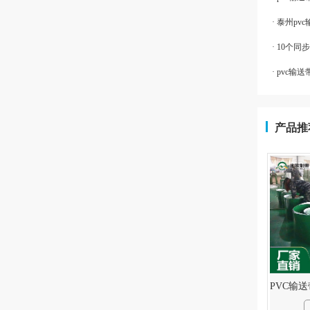
· 泰州p
· 10个
· pvc
产品推