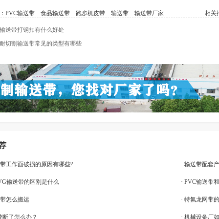
：
PVC输送带
食品输送带
跑步机皮带
输送带
输送带厂家
相关推
输送带打钢扣有什么好处
耐切割输送带常见的类型有哪些
荐
送带工作面破损的原因有哪些?
· 输送带配套
与PVG输送带的区别是什么
· PVC输送
送带怎么搬运
· 特氟龙网带
输送带断了怎么办？
· 机械设备厂