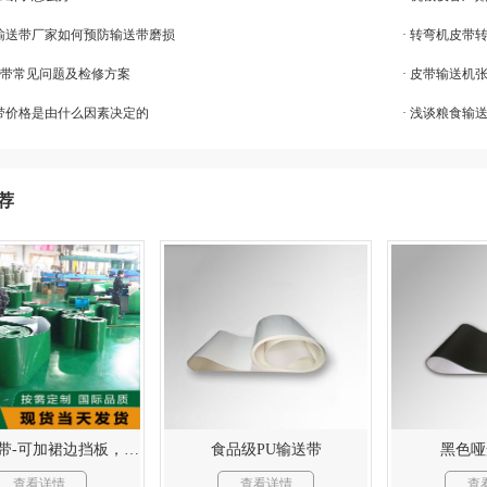
vc输送带厂家如何预防输送带磨损
· 转弯机皮带
同步带常见问题及检修方案
· 皮带输送机
输送带价格是由什么因素决定的
· 浅谈粮食输
荐
PVC输送带-可加裙边挡板，按需剪裁。
食品级PU输送带
黑色哑
查看详情
查看详情
查