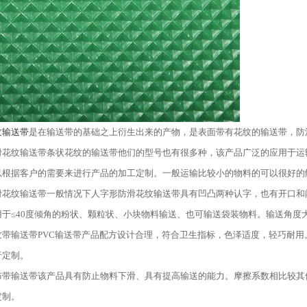
纹输送带
是在输送带的基础之上衍生出来的产物，是表面带有花纹的输送带，防
滑花纹输送带条状花纹的输送带他们的型号也有很多种，该产品广泛的应用于运
以根据客户的需要来进行产品的加工定制。一般运输比较小的物料的可以很好的
滑花纹输送带一般情况下人字形防滑花纹输送带具有凹凸两种认字，也有开口和
用于
≤
40
度倾角的粉状、颗粒状、小块物料输送、也可输送袋装物料。输送角度
纹带输送带
PVC
输送带产品配方设计合理，符合卫生指标，色泽适度，轻巧耐用
行定制。
布带输送带该产品具有防止物料下滑、具有提高输送的能力。摩擦系数相比较其
定制。