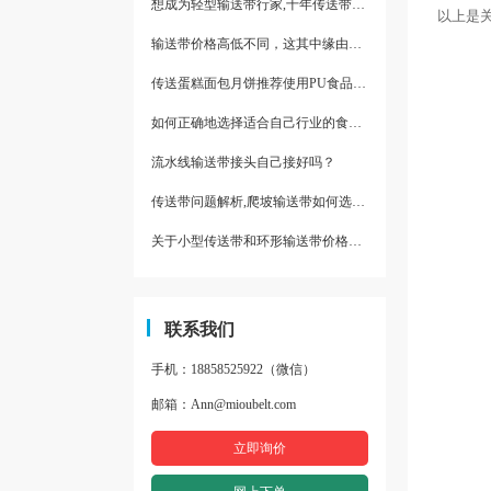
想成为轻型输送带行家,十年传送带师傅教你三招
以上是
输送带价格高低不同，这其中缘由你清楚了吗
传送蛋糕面包月饼推荐使用PU食品级输送带
如何正确地选择适合自己行业的食品输送带
流水线输送带接头自己接好吗？
传送带问题解析,爬坡输送带如何选择,推荐一款防滑输送带
关于小型传送带和环形输送带价格，他们有什么区别点。
联系我们
手机：18858525922（微信）
邮箱：Ann@mioubelt.com
立即询价